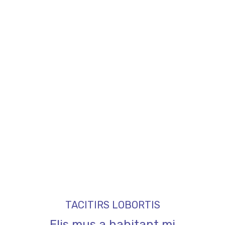
TACITIRS LOBORTIS
Elis mus a habitant mi